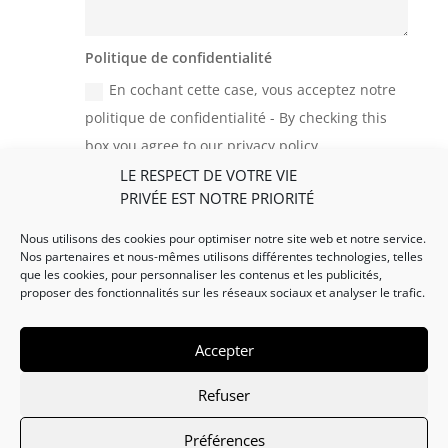
Politique de confidentialité
En cochant cette case, vous acceptez notre
politique de confidentialité - By checking this
box you agree to our privacy policy
LE RESPECT DE VOTRE VIE
=
Envoyer - Submit
10 + 8
PRIVÉE EST NOTRE PRIORITÉ
Nous utilisons des cookies pour optimiser notre site web et notre service.
Nos partenaires et nous-mêmes utilisons différentes technologies, telles
que les cookies, pour personnaliser les contenus et les publicités,
proposer des fonctionnalités sur les réseaux sociaux et analyser le trafic.
Accepter
Refuser
Copyright © 2026
Mas Dujau - Gîtes en
Ardèche
|
Développé par
STUDIOS H2G
|
Mentions
Préférences