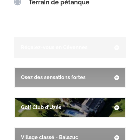

Terrain de pétanque
Régalez-vous en Cévennes
Osez des sensations fortes
Golf Club d'Uzés
Village classé - Balazuc