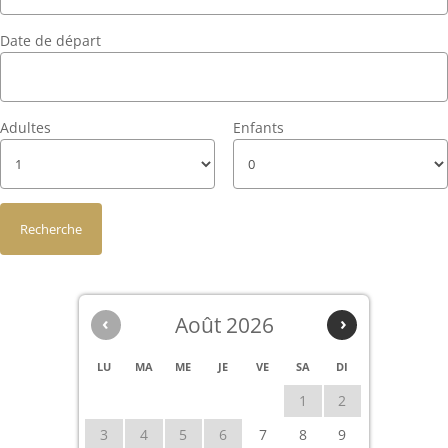
Date de départ
Adultes
Enfants
‹
Août 2026
›
LU
MA
ME
JE
VE
SA
DI
1
2
3
4
5
6
7
8
9