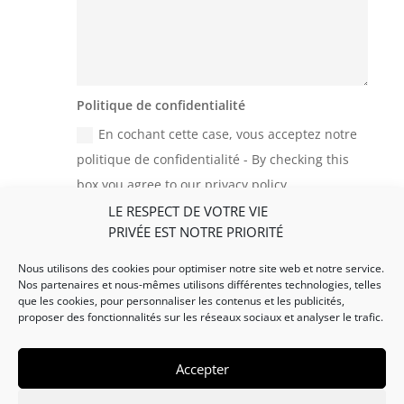
Politique de confidentialité
En cochant cette case, vous acceptez notre
politique de confidentialité - By checking this
box you agree to our privacy policy
LE RESPECT DE VOTRE VIE
=
Envoyer - Submit
11 + 14
PRIVÉE EST NOTRE PRIORITÉ
Nous utilisons des cookies pour optimiser notre site web et notre service.
Nos partenaires et nous-mêmes utilisons différentes technologies, telles
que les cookies, pour personnaliser les contenus et les publicités,
proposer des fonctionnalités sur les réseaux sociaux et analyser le trafic.
Accepter