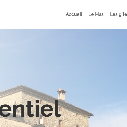
Accueil
Le Mas
Les gît
ntiel