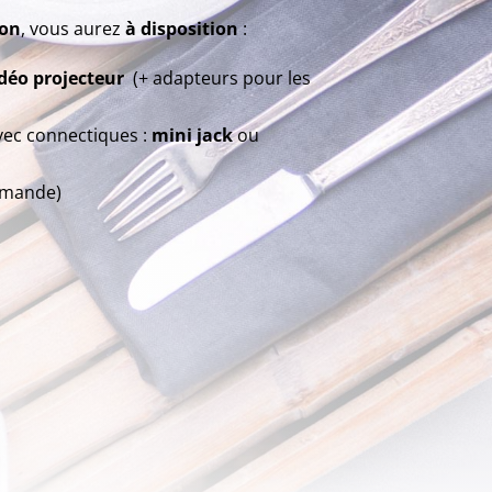
ion
, vous aurez
à disposition
:
déo projecteur
(+ adapteurs pour les
ec connectiques :
mini jack
ou
emande)