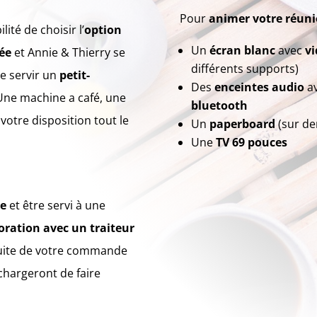
Pour
animer votre réun
lité de choisir l’
option
Un
écran blanc
avec
vi
vée
et Annie & Thierry se
différents supports)
e servir un
petit-
Des
enceintes audio
av
Une machine a café, une
bluetooth
 votre disposition tout le
Un
paperboard
(sur d
Une
TV 69 pouces
ce
et être servi à une
oration avec un traiteur
 suite de votre commande
 chargeront de faire