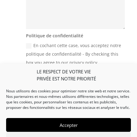
Politique de confidentialité
En cochant cette case, vous acceptez notre
politique de confidentialité - By checking this
box you agree to our privacy policy
LE RESPECT DE VOTRE VIE
=
Envoyer - Submit
10 + 15
PRIVÉE EST NOTRE PRIORITÉ
Nous utilisons des cookies pour optimiser notre site web et notre service.
Nos partenaires et nous-mêmes utilisons différentes technologies, telles
que les cookies, pour personnaliser les contenus et les publicités,
proposer des fonctionnalités sur les réseaux sociaux et analyser le trafic.
Accepter