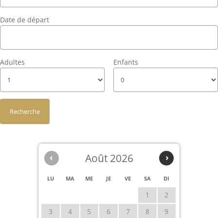
Date de départ
Adultes
Enfants
‹
Août 2026
›
LU
MA
ME
JE
VE
SA
DI
1
2
3
4
5
6
7
8
9