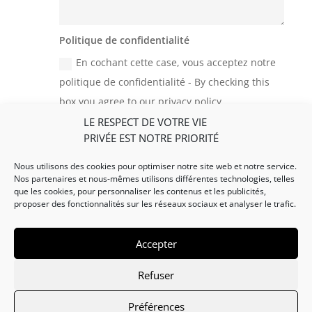
Politique de confidentialité
En cochant cette case, vous acceptez notre
politique de confidentialité - By checking this
box you agree to our privacy policy
LE RESPECT DE VOTRE VIE
=
Envoyer - Submit
15 + 3
PRIVÉE EST NOTRE PRIORITÉ
Nous utilisons des cookies pour optimiser notre site web et notre service.
Nos partenaires et nous-mêmes utilisons différentes technologies, telles
que les cookies, pour personnaliser les contenus et les publicités,
proposer des fonctionnalités sur les réseaux sociaux et analyser le trafic.
Accepter
Refuser
Copyright © 2026
Mas Dujau - Gîtes en
Ardèche
|
Développé par
STUDIOS H2G
|
Mentions
Préférences