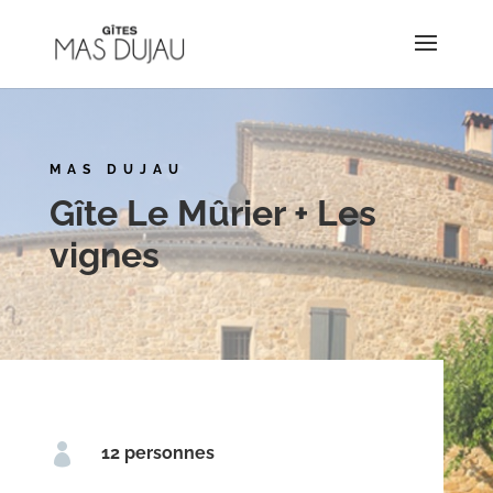
MAS DUJAU
Gîte Le Mûrier + Les
vignes

12 personnes