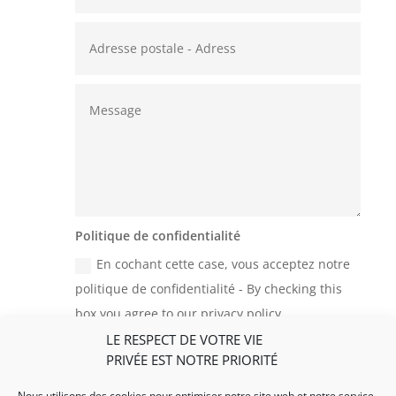
Politique de confidentialité
En cochant cette case, vous acceptez notre
politique de confidentialité - By checking this
box you agree to our privacy policy
LE RESPECT DE VOTRE VIE
=
Envoyer - Submit
11 + 11
PRIVÉE EST NOTRE PRIORITÉ
Nous utilisons des cookies pour optimiser notre site web et notre service.