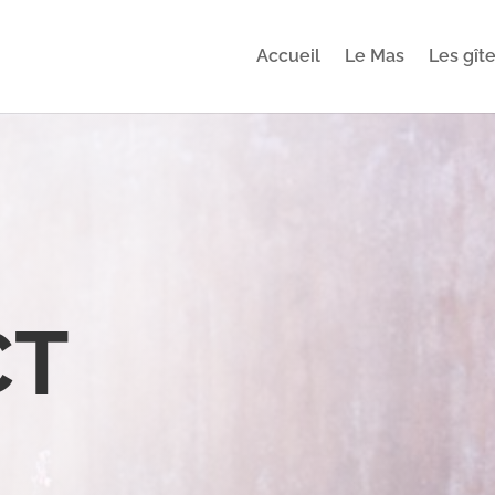
Accueil
Le Mas
Les gît
CT