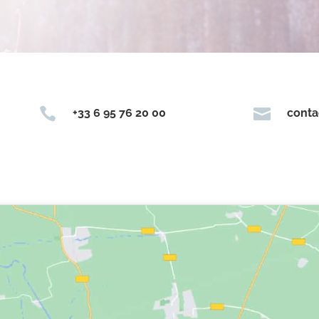


+33 6 95 76 20 00
conta